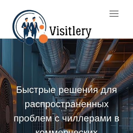
Skip
to
content
visitleroy.com
Быстрые решения для
распространенных
проблем с чиллерами в
коммерческих