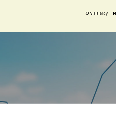
О Visitleroy
И