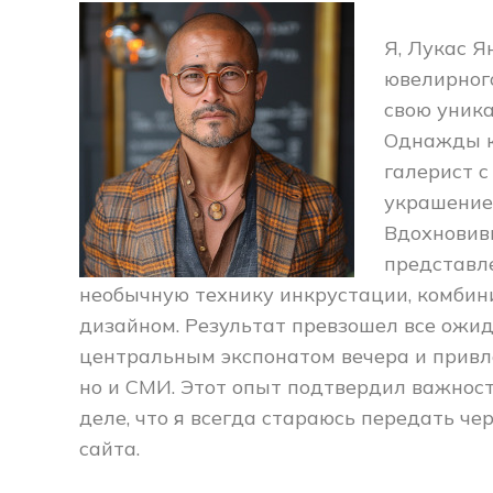
Я, Лукас Я
ювелирного
свою уника
Однажды к
галерист с
украшение 
Вдохновив
представл
необычную технику инкрустации, комби
дизайном. Результат превзошел все ожи
центральным экспонатом вечера и привл
но и СМИ. Этот опыт подтвердил важност
деле, что я всегда стараюсь передать че
сайта.