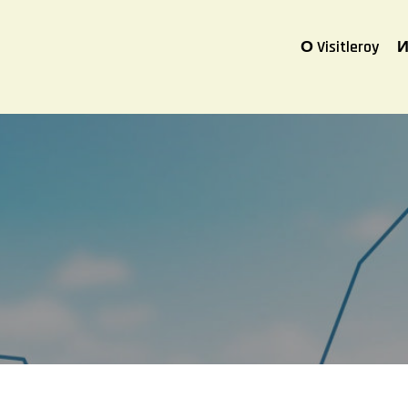
О Visitleroy
И